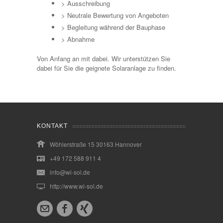
> Ausschreibung
> Neutrale Bewertung von Angeboten
> Begleitung während der Bauphase
> Abnahme
Von Anfang an mit dabei. Wir unterstützen Sie
dabei für Sie die geignete Solaranlage zu finden.
KONTAKT
Wöhlerstraße 15 30163 Hannover
+49 172 588 911 4
info@wi-sol.de
http://www.wi-sol.de